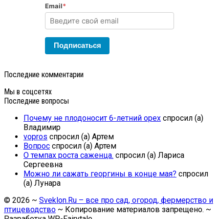
Email
*
Подписаться
Последние комментарии
Мы в соцсетях
Последние вопросы
Почему не плодоносит 6-летний орех
спросил (а)
Владимир
vopros
спросил (а) Артем
Вопрос
спросил (а) Артем
О темпах роста саженца.
спросил (а) Лариса
Сергеевна
Можно ли сажать георгины в конце мая?
спросил
(а) Лунара
©
2026
~
Sveklon.Ru – все про сад, огород, фермерство и
птицеводство
~ Копирование материалов запрещено. ~
Разработка
WP-Fairytale