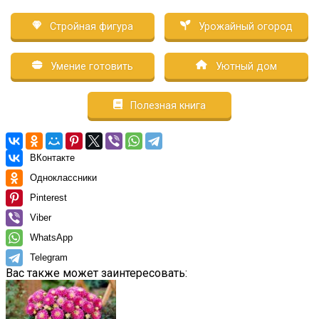
Стройная фигура
Урожайный огород
Умение готовить
Уютный дом
Полезная книга
ВКонтакте
Одноклассники
Pinterest
Viber
WhatsApp
Telegram
Вас также может заинтересовать: