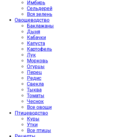
Имбирь
Сельдерей
Вся зелень
Овощеводство
Баклажаны
Дыня
Кабачки
Капуста
Картофель
Лук
Морковь
Огурцы
Перец
Редис
Свекла
Тыква
Томаты
Чеснок
Все овощи
Птицеводство
Куры
Утки
Все птицы
Рецепты