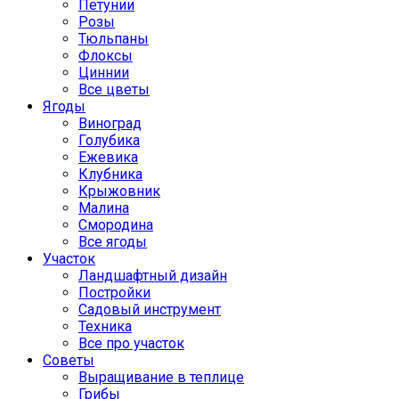
Петунии
Розы
Тюльпаны
Флоксы
Циннии
Все цветы
Ягоды
Виноград
Голубика
Ежевика
Клубника
Крыжовник
Малина
Смородина
Все ягоды
Участок
Ландшафтный дизайн
Постройки
Садовый инструмент
Техника
Все про участок
Советы
Выращивание в теплице
Грибы