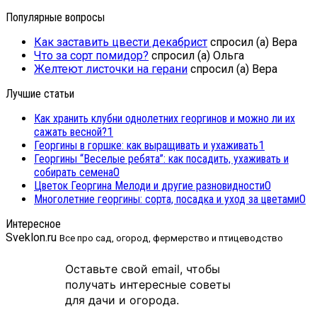
Популярные вопросы
Как заставить цвести декабрист
спросил (а) Вера
Что за сорт помидор?
спросил (а) Ольга
Желтеют листочки на герани
спросил (а) Вера
Лучшие статьи
Как хранить клубни однолетних георгинов и можно ли их
сажать весной?
1
Георгины в горшке: как выращивать и ухаживать
1
Георгины “Веселые ребята”: как посадить, ухаживать и
собирать семена
0
Цветок Георгина Мелоди и другие разновидности
0
Многолетние георгины: сорта, посадка и уход за цветами
0
Интересное
Sveklon.ru
Все про сад, огород, фермерство и птицеводство
Оставьте свой email, чтобы
получать интересные советы
для дачи и огорода.