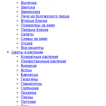
Выпечка
Закуски
Заморозка
Лечо из болгарского перца
Вторые блюда
Помидоры на зиму
Первые блюда
Салаты
Сливы на зиму
Сушка
Все рецепты
Цветы и растения
Комнатные растения
Лекарственные растения
Анемона
Астры
Бархатцы
Георгины
Гладиолусы
Гортензии
Орхидеи
Пионы
Петунии