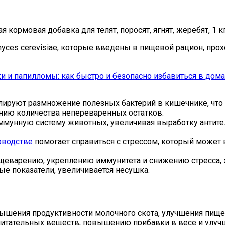
myces cerevisiae, которые введены в пищевой рацион, пр
и и папилломы: как быстро и безопасно избавиться в дом
ируют размножение полезных бактерий в кишечнике, что 
нию количества непереваренных остатков.
ммунную систему животных, увеличивая выработку антите
оводстве
помогает справиться с стрессом, который может 
щеварению, укреплению иммунитета и снижению стресса, 
ые показатели, увеличивается несушка.
ышения продуктивности молочного скота, улучшения пище
итательных веществ, повышению прибавки в весе и улуч