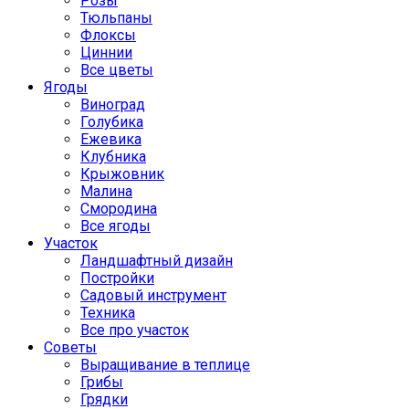
Розы
Тюльпаны
Флоксы
Циннии
Все цветы
Ягоды
Виноград
Голубика
Ежевика
Клубника
Крыжовник
Малина
Смородина
Все ягоды
Участок
Ландшафтный дизайн
Постройки
Садовый инструмент
Техника
Все про участок
Советы
Выращивание в теплице
Грибы
Грядки