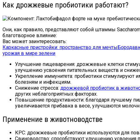
Как дрожжевые пробиотики работают?
Они, как правило, представляют собой штаммы Saccharo
благотворное влияние:
Вас может заинтересовать:
Каркасные пристройки: пространство для мечты
Бородавк
урожая в мире зелени
Улучшение пищеварения: дрожжевые клетки стимул
улучшению усвоения питательных веществ и сниже
Укрепление иммунитета: пробиотики стимулируют и
болезням и инфекциям.
Снижение стресса:
дрожжевой пробиотик в животн
других неблагоприятных факторах.
Повышение продуктивности: благодаря лучшему пи
увеличивается прибавка в весе, улучшаются молочн
Применение в животноводстве
КРС: дрожжевые пробиотики используются для пов
Свиноводство: способствуют улучшению усвоения п