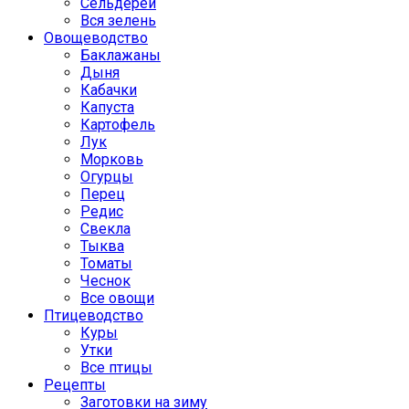
Сельдерей
Вся зелень
Овощеводство
Баклажаны
Дыня
Кабачки
Капуста
Картофель
Лук
Морковь
Огурцы
Перец
Редис
Свекла
Тыква
Томаты
Чеснок
Все овощи
Птицеводство
Куры
Утки
Все птицы
Рецепты
Заготовки на зиму