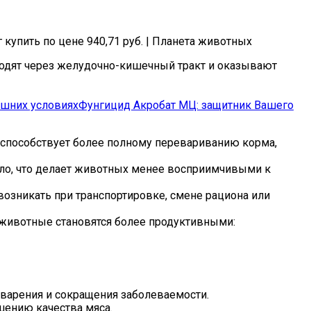
оходят через желудочно-кишечный тракт и оказывают
ашних условиях
Фунгицид Акробат МЦ: защитник Вашего
способствует более полному перевариванию корма,
ло, что делает животных менее восприимчивыми к
возникать при транспортировке, смене рациона или
животные становятся более продуктивными:
варения и сокращения заболеваемости.
шению качества мяса.