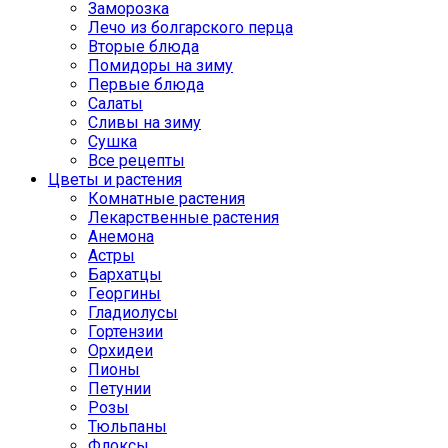
Заморозка
Лечо из болгарского перца
Вторые блюда
Помидоры на зиму
Первые блюда
Салаты
Сливы на зиму
Сушка
Все рецепты
Цветы и растения
Комнатные растения
Лекарственные растения
Анемона
Астры
Бархатцы
Георгины
Гладиолусы
Гортензии
Орхидеи
Пионы
Петунии
Розы
Тюльпаны
Флоксы