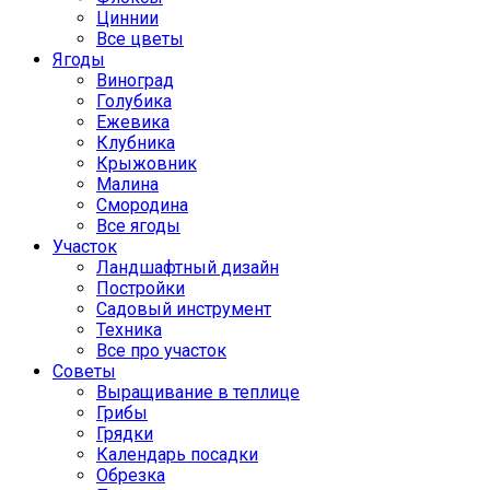
Циннии
Все цветы
Ягоды
Виноград
Голубика
Ежевика
Клубника
Крыжовник
Малина
Смородина
Все ягоды
Участок
Ландшафтный дизайн
Постройки
Садовый инструмент
Техника
Все про участок
Советы
Выращивание в теплице
Грибы
Грядки
Календарь посадки
Обрезка