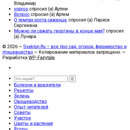
Владимир
vopros
спросил (а) Артем
Вопрос
спросил (а) Артем
О темпах роста саженца.
спросил (а) Лариса
Сергеевна
Можно ли сажать георгины в конце мая?
спросил
(а) Лунара
©
2026
~
Sveklon.Ru – все про сад, огород, фермерство и
птицеводство
~ Копирование материалов запрещено. ~
Разработка
WP-Fairytale
Болезни и вредители
Рецепты
Зелень
Овощеводство
Опыт читателей
Советы
Участок
Цветы и растения
Ягоды