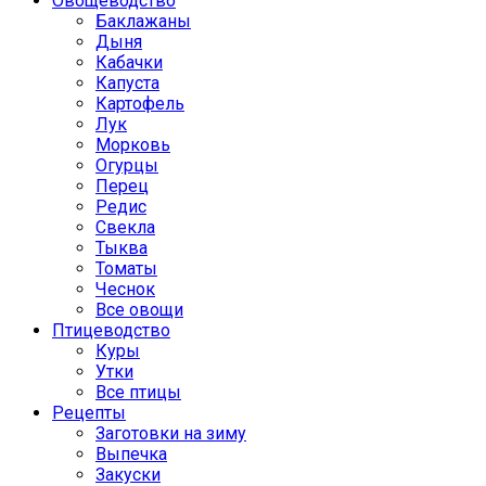
Овощеводство
Баклажаны
Дыня
Кабачки
Капуста
Картофель
Лук
Морковь
Огурцы
Перец
Редис
Свекла
Тыква
Томаты
Чеснок
Все овощи
Птицеводство
Куры
Утки
Все птицы
Рецепты
Заготовки на зиму
Выпечка
Закуски