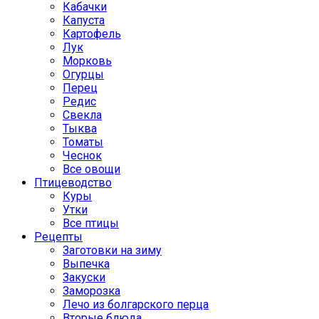
Кабачки
Капуста
Картофель
Лук
Морковь
Огурцы
Перец
Редис
Свекла
Тыква
Томаты
Чеснок
Все овощи
Птицеводство
Куры
Утки
Все птицы
Рецепты
Заготовки на зиму
Выпечка
Закуски
Заморозка
Лечо из болгарского перца
Вторые блюда