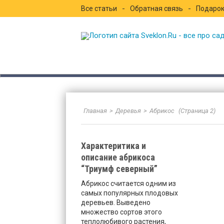
Все статьи
Обратная связь
Подарок
Sveklon.Ru – все про
Главная
>
Деревья
>
Абрикос
(Страница 2)
Характеритика и
описание абрикоса
“Триумф северный”
Абрикос считается одним из
самых популярных плодовых
деревьев. Выведено
множество сортов этого
теплолюбивого растения,