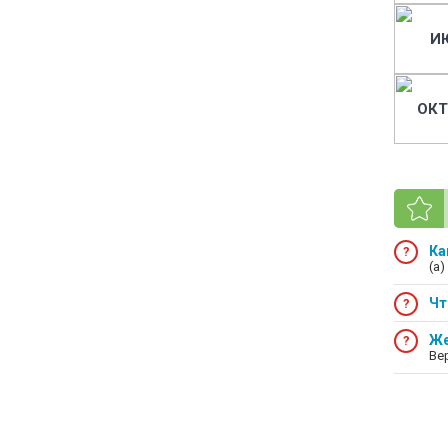
И
ОКТ
Ка
(а)
Чт
Же
Ве