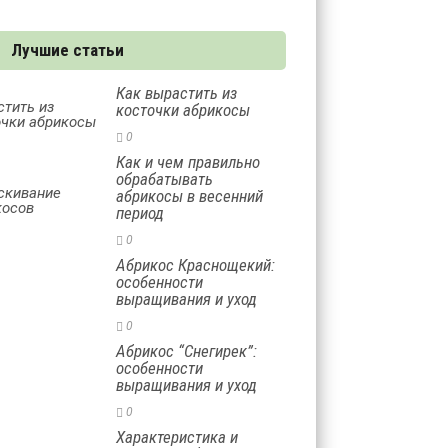
Лучшие статьи
Как вырастить из
косточки абрикосы
0
Как и чем правильно
обрабатывать
абрикосы в весенний
период
0
Абрикос Краснощекий:
особенности
выращивания и уход
0
Абрикос “Снегирек”:
особенности
выращивания и уход
0
Характеристика и