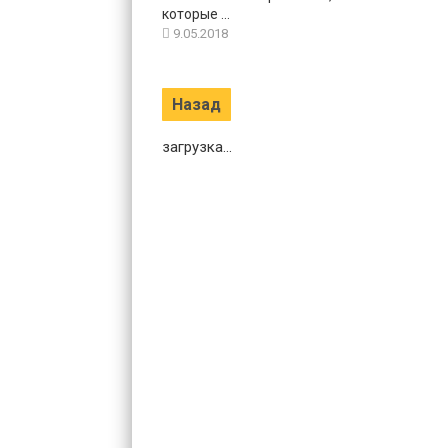
которые ...
9.05.2018
Пагинация
Назад
записей
загрузка...