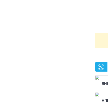
ЯН
АП