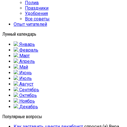
Полив
Праздники
Удобрения
Все советы
Опыт читателей
Лунный календарь
Январь
Февраль
Март
Апрель
Май
Июнь
Июль
Август
Сентябрь
Октябрь
Ноябрь
Декабрь
Популярные вопросы
Как заставить цвести декабрист
спросил (а) Вера