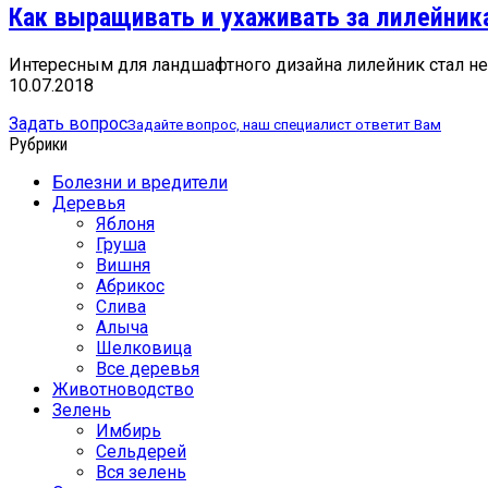
Как выращивать и ухаживать за лилейник
Интересным для ландшафтного дизайна лилейник стал не т
10.07.2018
Задать вопрос
Задайте вопрос, наш специалист ответит Вам
Рубрики
Болезни и вредители
Деревья
Яблоня
Груша
Вишня
Абрикос
Слива
Алыча
Шелковица
Все деревья
Животноводство
Зелень
Имбирь
Сельдерей
Вся зелень