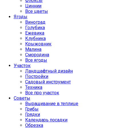
Флоксы
Циннии
Все цветы
Ягоды
Виноград
Голубика
Ежевика
Клубника
Крыжовник
Малина
Смородина
Все ягоды
Участок
Ландшафтный дизайн
Постройки
Садовый инструмент
Техника
Все про участок
Советы
Выращивание в теплице
Грибы
Грядки
Календарь посадки
Обрезка