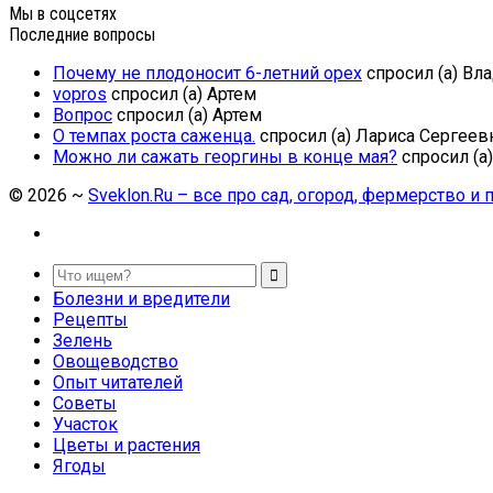
Мы в соцсетях
Последние вопросы
Почему не плодоносит 6-летний орех
спросил (а) Вл
vopros
спросил (а) Артем
Вопрос
спросил (а) Артем
О темпах роста саженца.
спросил (а) Лариса Сергеев
Можно ли сажать георгины в конце мая?
спросил (а
©
2026
~
Sveklon.Ru – все про сад, огород, фермерство и
Болезни и вредители
Рецепты
Зелень
Овощеводство
Опыт читателей
Советы
Участок
Цветы и растения
Ягоды