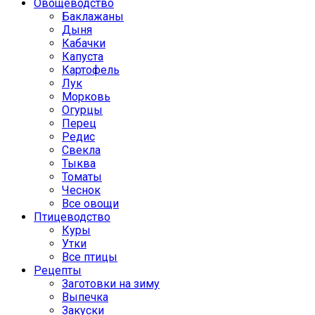
Овощеводство
Баклажаны
Дыня
Кабачки
Капуста
Картофель
Лук
Морковь
Огурцы
Перец
Редис
Свекла
Тыква
Томаты
Чеснок
Все овощи
Птицеводство
Куры
Утки
Все птицы
Рецепты
Заготовки на зиму
Выпечка
Закуски