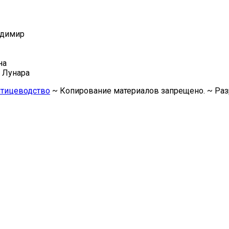
адимир
на
) Лунара
 птицеводство
~ Копирование материалов запрещено. ~ Ра