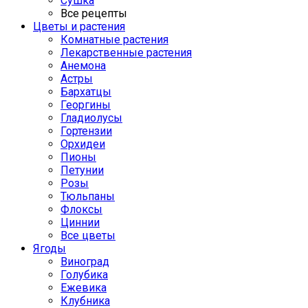
Сушка
Все рецепты
Цветы и растения
Комнатные растения
Лекарственные растения
Анемона
Астры
Бархатцы
Георгины
Гладиолусы
Гортензии
Орхидеи
Пионы
Петунии
Розы
Тюльпаны
Флоксы
Циннии
Все цветы
Ягоды
Виноград
Голубика
Ежевика
Клубника