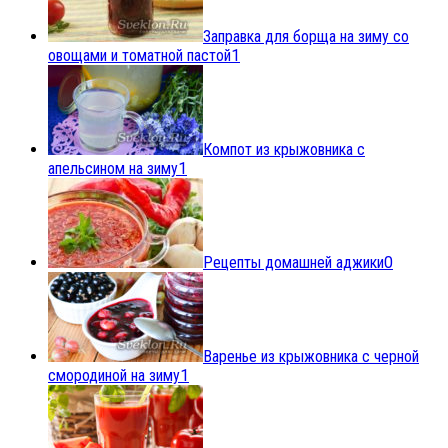
Заправка для борща на зиму со
овощами и томатной пастой
1
Компот из крыжовника с
апельсином на зиму
1
Рецепты домашней аджики
0
Варенье из крыжовника с черной
смородиной на зиму
1