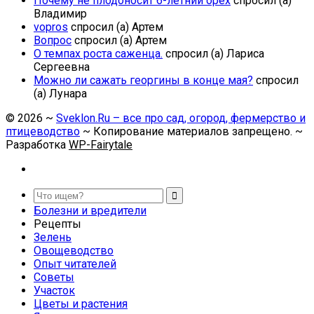
Почему не плодоносит 6-летний орех
спросил (а)
Владимир
vopros
спросил (а) Артем
Вопрос
спросил (а) Артем
О темпах роста саженца.
спросил (а) Лариса
Сергеевна
Можно ли сажать георгины в конце мая?
спросил
(а) Лунара
©
2026
~
Sveklon.Ru – все про сад, огород, фермерство и
птицеводство
~ Копирование материалов запрещено. ~
Разработка
WP-Fairytale
Болезни и вредители
Рецепты
Зелень
Овощеводство
Опыт читателей
Советы
Участок
Цветы и растения