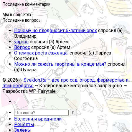
Последние комментарии
Мы в соцсетях
Последние вопросы
Почему не плодоносит 6-летний орех
спросил (а)
Владимир
vopros
спросил (а) Артем
Вопрос
спросил (а) Артем
О темпах роста саженца.
спросил (а) Лариса
Сергеевна
Можно ли сажать георгины в конце мая?
спросил
(а) Лунара
©
2026
~
Sveklon.Ru – все про сад, огород, фермерство и
птицеводство
~ Копирование материалов запрещено. ~
Разработка
WP-Fairytale
Болезни и вредители
Рецепты
Зелень