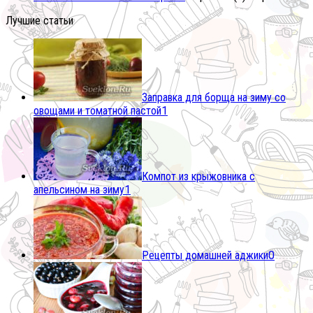
Лучшие статьи
Заправка для борща на зиму со
овощами и томатной пастой
1
Компот из крыжовника с
апельсином на зиму
1
Рецепты домашней аджики
0