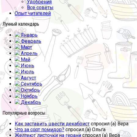
Удобрения
Все советы
Опыт читателей
Лунный календарь
Январь
Февраль
Март
Апрель
Май
Июнь
Июль
Август
Сентябрь
Октябрь
Ноябрь
Декабрь
Популярные вопросы
Как заставить цвести декабрист
спросил (а) Вера
Что за сорт помидор?
спросил (а) Ольга
Желтеют листочки на герани
спросил (а) Вера