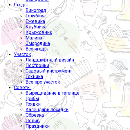
Ягоды
Виноград
Голубика
Ежевика
Клубника
Крыжовник
Малина
Смородина
Все ягоды
Участок
Ландшафтный дизайн
Постройки
Садовый инструмент
Техника
Все про участок
Советы
Выращивание в теплице
Грибы
Грядки
Календарь посадки
Обрезка
Полив
Праздники