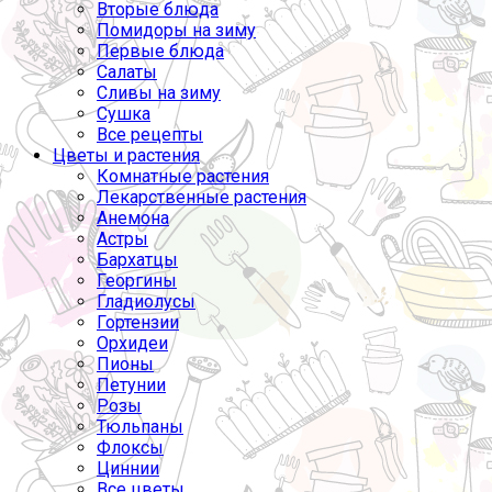
Вторые блюда
Помидоры на зиму
Первые блюда
Салаты
Сливы на зиму
Сушка
Все рецепты
Цветы и растения
Комнатные растения
Лекарственные растения
Анемона
Астры
Бархатцы
Георгины
Гладиолусы
Гортензии
Орхидеи
Пионы
Петунии
Розы
Тюльпаны
Флоксы
Циннии
Все цветы