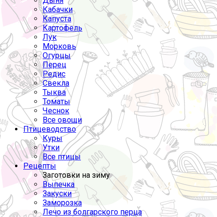
Дыня
Кабачки
Капуста
Картофель
Лук
Морковь
Огурцы
Перец
Редис
Свекла
Тыква
Томаты
Чеснок
Все овощи
Птицеводство
Куры
Утки
Все птицы
Рецепты
Заготовки на зиму
Выпечка
Закуски
Заморозка
Лечо из болгарского перца