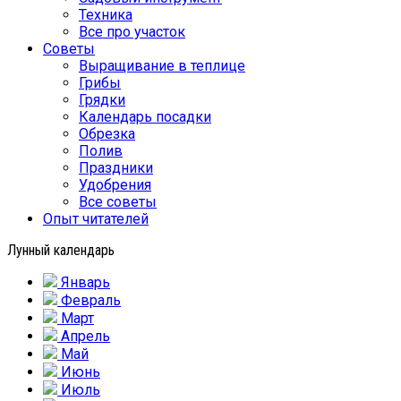
Техника
Все про участок
Советы
Выращивание в теплице
Грибы
Грядки
Календарь посадки
Обрезка
Полив
Праздники
Удобрения
Все советы
Опыт читателей
Лунный календарь
Январь
Февраль
Март
Апрель
Май
Июнь
Июль