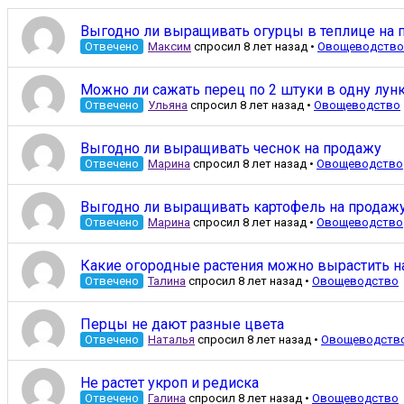
Выгодно ли выращивать огурцы в теплице на 
Отвечено
Максим
спросил 8 лет назад
•
Овощеводство
Можно ли сажать перец по 2 штуки в одну лун
Отвечено
Ульяна
спросил 8 лет назад
•
Овощеводство
Выгодно ли выращивать чеснок на продажу
Отвечено
Марина
спросил 8 лет назад
•
Овощеводство
Выгодно ли выращивать картофель на продаж
Отвечено
Марина
спросил 8 лет назад
•
Овощеводство
Какие огородные растения можно вырастить н
Отвечено
Талина
спросил 8 лет назад
•
Овощеводство
Перцы не дают разные цвета
Отвечено
Наталья
спросил 8 лет назад
•
Овощеводств
Не растет укроп и редиска
Отвечено
Галина
спросил 8 лет назад
•
Овощеводство