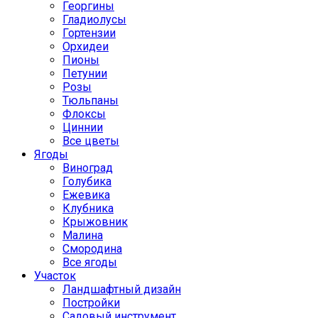
Георгины
Гладиолусы
Гортензии
Орхидеи
Пионы
Петунии
Розы
Тюльпаны
Флоксы
Циннии
Все цветы
Ягоды
Виноград
Голубика
Ежевика
Клубника
Крыжовник
Малина
Смородина
Все ягоды
Участок
Ландшафтный дизайн
Постройки
Садовый инструмент