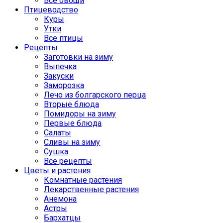
Все овощи
Птицеводство
Куры
Утки
Все птицы
Рецепты
Заготовки на зиму
Выпечка
Закуски
Заморозка
Лечо из болгарского перца
Вторые блюда
Помидоры на зиму
Первые блюда
Салаты
Сливы на зиму
Сушка
Все рецепты
Цветы и растения
Комнатные растения
Лекарственные растения
Анемона
Астры
Бархатцы