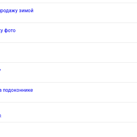
продажу зимой
ку фото
у
а подоконнике
о