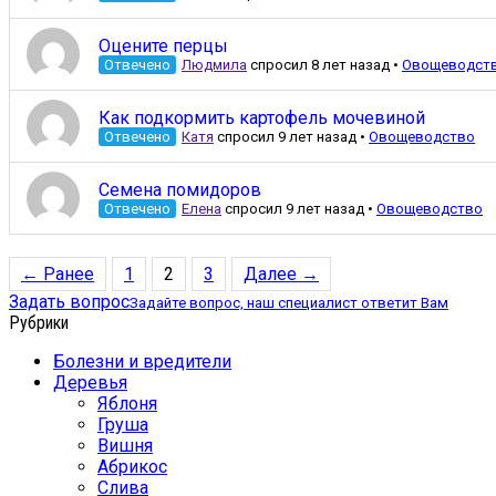
Оцените перцы
Отвечено
Людмила
спросил 8 лет назад
•
Овощеводст
Как подкормить картофель мочевиной
Отвечено
Катя
спросил 9 лет назад
•
Овощеводство
Семена помидоров
Отвечено
Елена
спросил 9 лет назад
•
Овощеводство
← Ранее
1
2
3
Далее →
Задать вопрос
Задайте вопрос, наш специалист ответит Вам
Рубрики
Болезни и вредители
Деревья
Яблоня
Груша
Вишня
Абрикос
Слива