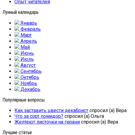
Опыт читателей
Лунный календарь
Январь
Февраль
Март
Апрель
Май
Июнь
Июль
Август
Сентябрь
Октябрь
Ноябрь
Декабрь
Популярные вопросы
Как заставить цвести декабрист
спросил (а) Вера
Что за сорт помидор?
спросил (а) Ольга
Желтеют листочки на герани
спросил (а) Вера
Лучшие статьи