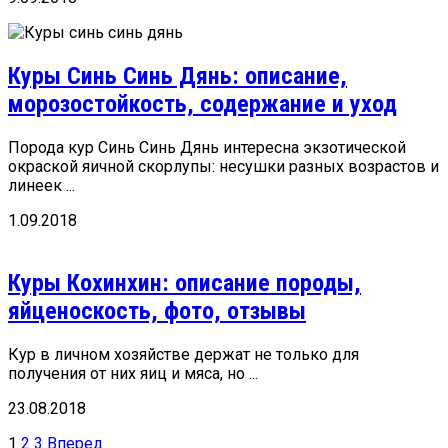
Куры Синь Синь Дянь: описание,
морозостойкость, содержание и уход
Порода кур Синь Синь Дянь интересна экзотической
окраской яичной скорлупы: несушки разных возрастов и
линеек ...
1.09.2018
Куры Кохинхин: описание породы,
яйценоскость, фото, отзывы
Кур в личном хозяйстве держат не только для
получения от них яиц и мяса, но ...
23.08.2018
Пагинация
1
2
3
Вперед