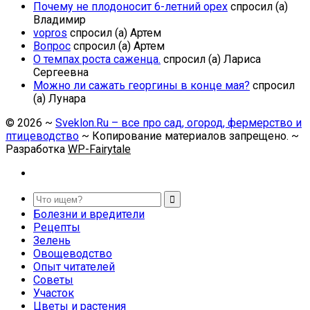
Почему не плодоносит 6-летний орех
спросил (а)
Владимир
vopros
спросил (а) Артем
Вопрос
спросил (а) Артем
О темпах роста саженца.
спросил (а) Лариса
Сергеевна
Можно ли сажать георгины в конце мая?
спросил
(а) Лунара
©
2026
~
Sveklon.Ru – все про сад, огород, фермерство и
птицеводство
~ Копирование материалов запрещено. ~
Разработка
WP-Fairytale
Болезни и вредители
Рецепты
Зелень
Овощеводство
Опыт читателей
Советы
Участок
Цветы и растения