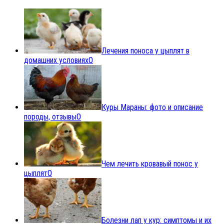
Лечения поноса у цыплят в
домашних условиях
0
Куры Мараны: фото и описание
породы, отзывы
0
Чем лечить кровавый понос у
цыплят
0
Болезни лап у кур: симптомы и их