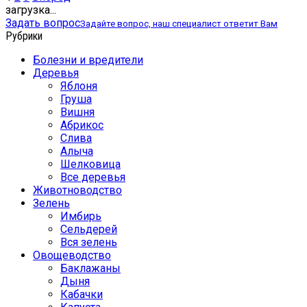
записей
загрузка...
Задать вопрос
Задайте вопрос, наш специалист ответит Вам
Рубрики
Болезни и вредители
Деревья
Яблоня
Груша
Вишня
Абрикос
Слива
Алыча
Шелковица
Все деревья
Животноводство
Зелень
Имбирь
Сельдерей
Вся зелень
Овощеводство
Баклажаны
Дыня
Кабачки