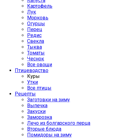
Капуста
Картофель
Лук
Морковь
Огурцы
Перец
Редис
Свекла
Тыква
Томаты
Чеснок
Все овощи
Птицеводство
Куры
Утки
Все птицы
Рецепты
Заготовки на зиму
Выпечка
Закуски
Заморозка
Лечо из болгарского перца
Вторые блюда
Помидоры на зиму