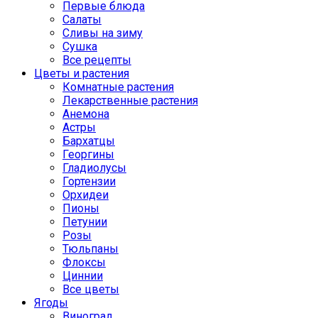
Первые блюда
Салаты
Сливы на зиму
Сушка
Все рецепты
Цветы и растения
Комнатные растения
Лекарственные растения
Анемона
Астры
Бархатцы
Георгины
Гладиолусы
Гортензии
Орхидеи
Пионы
Петунии
Розы
Тюльпаны
Флоксы
Циннии
Все цветы
Ягоды
Виноград