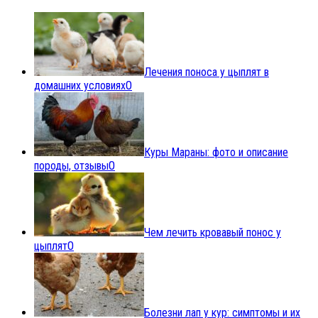
Лечения поноса у цыплят в
домашних условиях
0
Куры Мараны: фото и описание
породы, отзывы
0
Чем лечить кровавый понос у
цыплят
0
Болезни лап у кур: симптомы и их