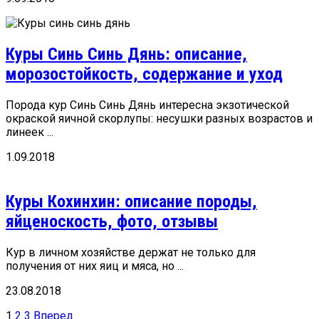
Куры Синь Синь Дянь: описание,
морозостойкость, содержание и уход
Порода кур Синь Синь Дянь интересна экзотической
окраской яичной скорлупы: несушки разных возрастов и
линеек ...
1.09.2018
Куры Кохинхин: описание породы,
яйценоскость, фото, отзывы
Кур в личном хозяйстве держат не только для
получения от них яиц и мяса, но ...
23.08.2018
Пагинация
1
2
3
Вперед