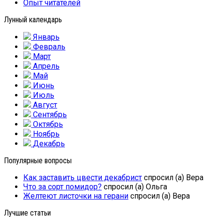
Опыт читателей
Лунный календарь
Январь
Февраль
Март
Апрель
Май
Июнь
Июль
Август
Сентябрь
Октябрь
Ноябрь
Декабрь
Популярные вопросы
Как заставить цвести декабрист
спросил (а) Вера
Что за сорт помидор?
спросил (а) Ольга
Желтеют листочки на герани
спросил (а) Вера
Лучшие статьи