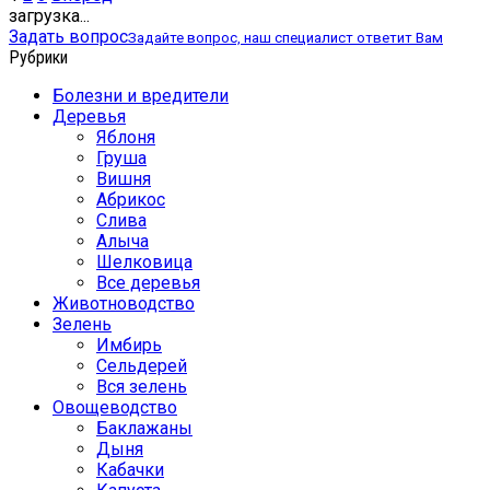
записей
загрузка...
Задать вопрос
Задайте вопрос, наш специалист ответит Вам
Рубрики
Болезни и вредители
Деревья
Яблоня
Груша
Вишня
Абрикос
Слива
Алыча
Шелковица
Все деревья
Животноводство
Зелень
Имбирь
Сельдерей
Вся зелень
Овощеводство
Баклажаны
Дыня
Кабачки