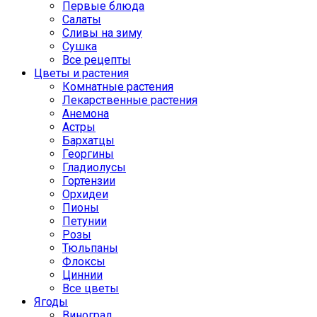
Первые блюда
Салаты
Сливы на зиму
Сушка
Все рецепты
Цветы и растения
Комнатные растения
Лекарственные растения
Анемона
Астры
Бархатцы
Георгины
Гладиолусы
Гортензии
Орхидеи
Пионы
Петунии
Розы
Тюльпаны
Флоксы
Циннии
Все цветы
Ягоды
Виноград