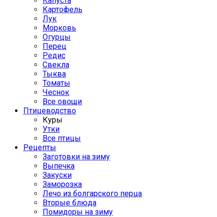
Капуста
Картофель
Лук
Морковь
Огурцы
Перец
Редис
Свекла
Тыква
Томаты
Чеснок
Все овощи
Птицеводство
Куры
Утки
Все птицы
Рецепты
Заготовки на зиму
Выпечка
Закуски
Заморозка
Лечо из болгарского перца
Вторые блюда
Помидоры на зиму