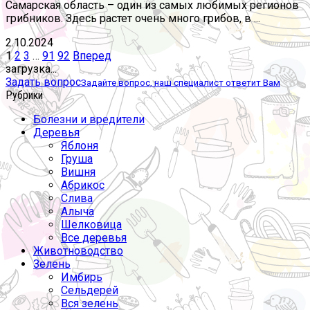
Самарская область – один из самых любимых регионов
грибников. Здесь растет очень много грибов, в ...
2.10.2024
Пагинация
1
2
3
…
91
92
Вперед
записей
загрузка...
Задать вопрос
Задайте вопрос, наш специалист ответит Вам
Рубрики
Болезни и вредители
Деревья
Яблоня
Груша
Вишня
Абрикос
Слива
Алыча
Шелковица
Все деревья
Животноводство
Зелень
Имбирь
Сельдерей
Вся зелень