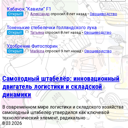
Кабачок “Кавили” F1
Открыт
Александр
спросил 8 лет назад
•
Овощеводство
Тоненькие стебелечки голландского лука
Открыт
Татьяна
спросил 8 лет назад
•
Овощеводство
Удобрение Фитоспорин
Открыт
Marikina
спросил 9 лет назад
•
Овощеводство
Самоходный штабелёр: инновационный
двигатель логистики и складской
динамики
В современном мире логистики и складского хозяйства
самоходный штабелёр утвердился как ключевой
технологический элемент, радикально ...
8.03.2026