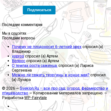
Подписаться
Последние комментарии
Мы в соцсетях
Последние вопросы
Почему не плодоносит 6-летний орех
спросил (а)
Владимир
vopros
спросил (а) Артем
Вопрос
спросил (а) Артем
О темпах роста саженца.
спросил (а) Лариса
Сергеевна
Можно ли сажать георгины в конце мая?
спросил
(а) Лунара
©
2026
~
Sveklon.Ru – все про сад, огород, фермерство и
птицеводство
~ Копирование материалов запрещено. ~
Разработка
WP-Fairytale