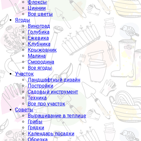
Флоксы
Циннии
Все цветы
Ягоды
Виноград
Голубика
Ежевика
Клубника
Крыжовник
Малина
Смородина
Все ягоды
Участок
Ландшафтный дизайн
Постройки
Садовый инструмент
Техника
Все про участок
Советы
Выращивание в теплице
Грибы
Грядки
Календарь посадки
Обрезка