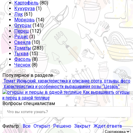
Картофель
(80)
Кукуруза
(1)
Лук
(61)
Морковь
(14)
Огурцы
(141)
Перец
(112)
Редис
(3)
Свекла
(10)
Томаты
(283)
Тыква
(15)
Фасоль
(8)
Чеснок
(8)
Популярное в разделе
Томат Июньский: характеристика и описание сорта, отзывы, фото
Характеристика и особенности выращивания розы “Цезарь”
Как выращивать огурцы
и перец в одной теплице
Вопросы специалистам
Фильтр:
Все
Открыт
Решено
Закрыт
Ждет ответа