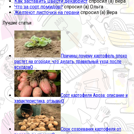
Как заставить цвести декабрист
спросил (а) Вера
Что за сорт помидор?
спросил (а) Ольга
Желтеют листочки на герани
спросил (а) Вера
Лучшие статьи
Причины почему картофель плохо
растет на огороде: что делать, правильный уход после
всходов
0
Сорт картофеля Ароза: описание и
характеристика, отзывы
0
Срок созревания картофеля от