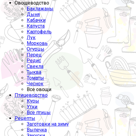
Овощеводство
Баклажаны
Дыня
Кабачки
Капуста
Картофель
Лук
Морковь
Огурцы
Перец
Редис
Свекла
Тыква
Томаты
Чеснок
Все овощи
Птицеводство
Куры
Утки
Все птицы
Рецепты
Заготовки на зиму
Выпечка
Закуски