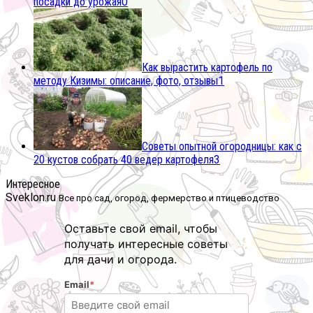
посадки до урожая
0
Как вырастить картофель по
методу Кизимы: описание, фото, отзывы
1
Советы опытной огородницы: как с
20 кустов собрать 40 ведер картофеля
3
Интересное
Sveklon.ru
Все про сад, огород, фермерство и птицеводство
Оставьте свой email, чтобы
получать интересные советы
для дачи и огорода.
Email
*