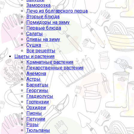
Заморозка
Лечо из болгарского перца
Вторые блюда
Помидоры на зиму
Первые блюда
Салаты
Сливы на зиму
Сушка
Все рецепты
Цветы и растения
Комнатные растения
Лекарственные растения
Анемона
Астры
Бархатцы
Георгины
Гладиолусы
Гортензии
Орхидеи
Пионы
Петунии
Розы
Тюльпаны