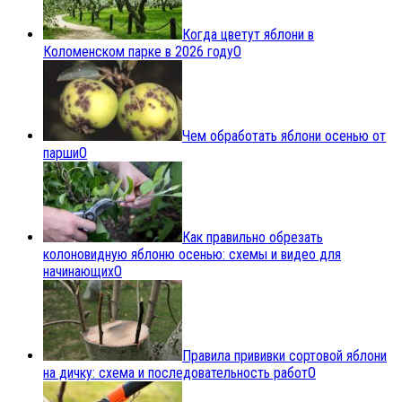
Когда цветут яблони в
Коломенском парке в 2026 году
0
Чем обработать яблони осенью от
парши
0
Как правильно обрезать
колоновидную яблоню осенью: схемы и видео для
начинающих
0
Правила прививки сортовой яблони
на дичку: схема и последовательность работ
0