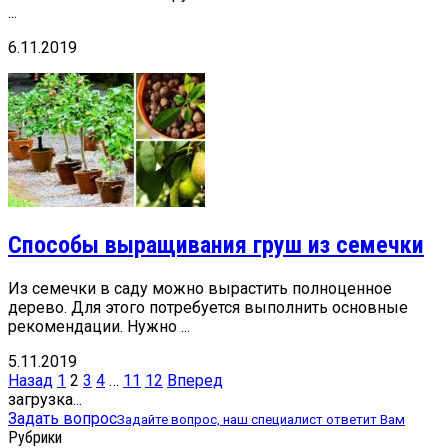
...
6.11.2019
Способы выращивания груш из семечки
Из семечки в саду можно вырастить полноценное
дерево. Для этого потребуется выполнить основные
рекомендации. Нужно ...
5.11.2019
Пагинация
Назад
1
2
3
4
…
11
12
Вперед
записей
загрузка...
Задать вопрос
Задайте вопрос, наш специалист ответит Вам
Рубрики