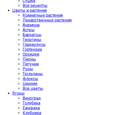
Сушка
Все рецепты
Цветы и растения
Комнатные растения
Лекарственные растения
Анемона
Астры
Бархатцы
Георгины
Гладиолусы
Гортензии
Орхидеи
Пионы
Петунии
Розы
Тюльпаны
Флоксы
Циннии
Все цветы
Ягоды
Виноград
Голубика
Ежевика
Клубника