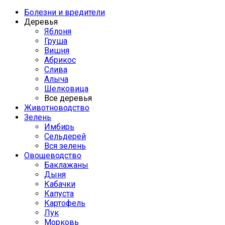
Болезни и вредители
Деревья
Яблоня
Груша
Вишня
Абрикос
Слива
Алыча
Шелковица
Все деревья
Животноводство
Зелень
Имбирь
Сельдерей
Вся зелень
Овощеводство
Баклажаны
Дыня
Кабачки
Капуста
Картофель
Лук
Морковь